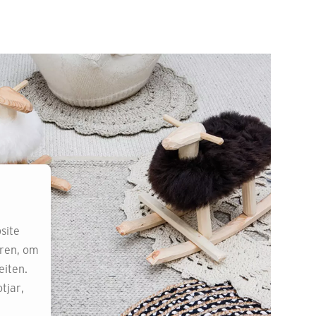
site
eren, om
eiten.
tjar,