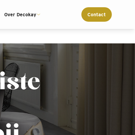
ce
Interieur advies op maat
Over Decokay
Contact
iste
ij