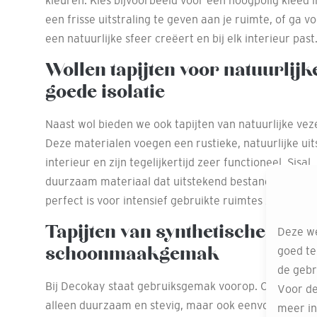
kleuren. Kies bijvoorbeeld voor een hoogpolig kleed 
een frisse uitstraling te geven aan je ruimte, of ga v
een natuurlijke sfeer creëert en bij elk interieur past
Wollen tapijten voor natuurlijk
goede isolatie
Naast wol bieden we ook tapijten van natuurlijke vezel
Deze materialen voegen een rustieke, natuurlijke uits
interieur en zijn tegelijkertijd zeer functioneel. Sisal,
duurzaam materiaal dat uitstekend bestand is tegen 
perfect is voor intensief gebruikte ruimtes zoals de h
Tapijten van synthetische vezel
Deze we
schoonmaakgemak
goed te
de gebr
Bij Decokay staat gebruiksgemak voorop. Onze synthet
Voor de
alleen duurzaam en stevig, maar ook eenvoudig scho
meer in