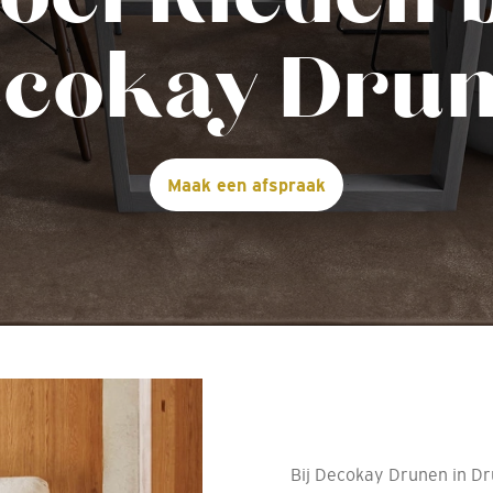
cokay Dru
Maak een afspraak
Bij Decokay Drunen in Dr