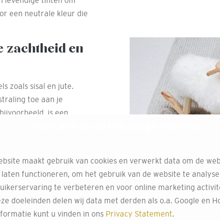
in levendige tinten om
oor een neutrale kleur die
.
e zachtheid en
s zoals sisal en jute.
traling toe aan je
 bijvoorbeeld, is een
Jouw privacy is belangrijk voor ons
slijtage, waardoor het
al.
s voor
bsite maakt gebruik van cookies en verwerkt data om de web
 laten functioneren, om het gebruik van de website te analys
uikerservaring te verbeteren en voor online marketing activit
ische tapijten zijn niet
ze doeleinden delen wij data met derden als o.a. Google en Ho
on te maken. Ideaal voor
formatie kunt u vinden in ons
Privacy Statement
.