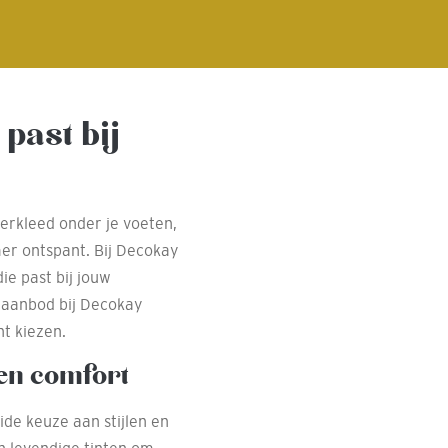
 past bij
oerkleed onder je voeten,
mer ontspant. Bij Decokay
ie past bij jouw
t aanbod bij Decokay
t kiezen.
 en comfort
ide keuze aan stijlen en