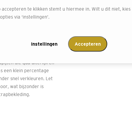
hun vlekbestendige
 accepteren te klikken stemt u hiermee in. Wilt u dit niet, kies
pties via ‘instellingen’.
tstraling? Ga
Instellingen
Accepteren
of zeegras, beschikbaar in
ke materialen kunnen
ijten die qua uiterlijk en
ms een klein percentage
der snel verkleuren. Let
oor, wat bijzonder is
trapbekleding.