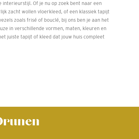
e interieurstijl. Of je nu op zoek bent naar een
lijk zacht wollen vloerkleed, of een klassiek tapijt
zels zoals frisé of bouclé, bij ons ben je aan het
euze in verschillende vormen, maten, kleuren en
 het juiste tapijt of kleed dat jouw huis compleet
 Drunen