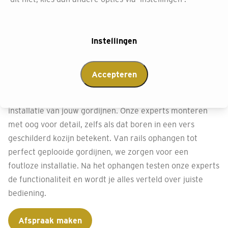
Perfecte montage met
Instellingen
onze montageservice
Accepteren
Bij Decokay Bloemendaal Enkhuizen willen we je volledig
ontzorgen. Daarom kun je kiezen voor onze vakkundige
installatie van jouw gordijnen. Onze experts monteren
met oog voor detail, zelfs als dat boren in een vers
geschilderd kozijn betekent. Van rails ophangen tot
perfect geplooide gordijnen, we zorgen voor een
foutloze installatie. Na het ophangen testen onze experts
de functionaliteit en wordt je alles verteld over juiste
bediening.
Afspraak maken