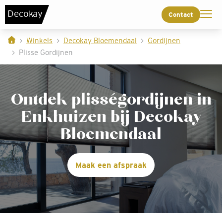
De
c
o
k
a
y
Contact
Winkels
Decokay Bloemendaal
Gordijnen
Plisse Gordijnen
Ontdek plisségordijnen in
Enkhuizen bij Decokay
Bloemendaal
Maak een afspraak