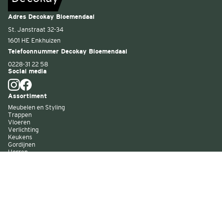
Adres Decokay Bloemendaal
St. Janstraat 32-34
1601 HE Enkhuizen
Telefoonnummer Decokay Bloemendaal
0228-31 22 58
Social media
Assortiment
Meubelen en Styling
Trappen
Vloeren
Verlichting
Keukens
Gordijnen
Horren
Buitenzonwering
Wandbekleding
Kast op maat
Garagedeuren
Binnenverf
Buitenverf
Raambekleding
Over Decokay