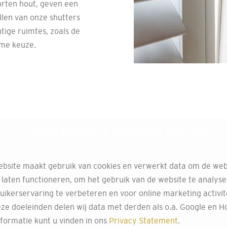
orten hout, geven een
llen van onze shutters
tige ruimtes, zoals de
mme keuze.
Jouw privacy is belangrijk voor ons
Op maat ge
perfecte p
bsite maakt gebruik van cookies en verwerkt data om de web
 laten functioneren, om het gebruik van de website te analys
uikerservaring te verbeteren en voor online marketing activit
Bij Decokay Eijssink in E
ze doeleinden delen wij data met derden als o.a. Google en Ho
passen bij de afmetinge
formatie kunt u vinden in ons
Privacy Statement
.
shutters zijn ideaal voor