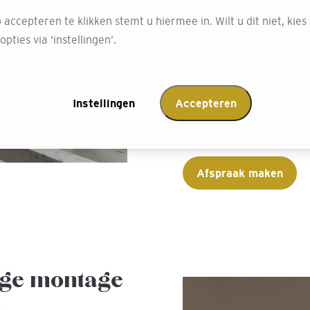
schuifpuien. Of je nu sh
 accepteren te klikken stemt u hiermee in. Wilt u dit niet, kies
met een afwijkende vorm
pties via ‘instellingen’.
perfect worden gemonteer
Onze shutters zijn uitge
bijdraagt aan een strakk
Instellingen
Accepteren
montage, onze medewerke
verzorgen.
Afspraak maken
ige montage
e