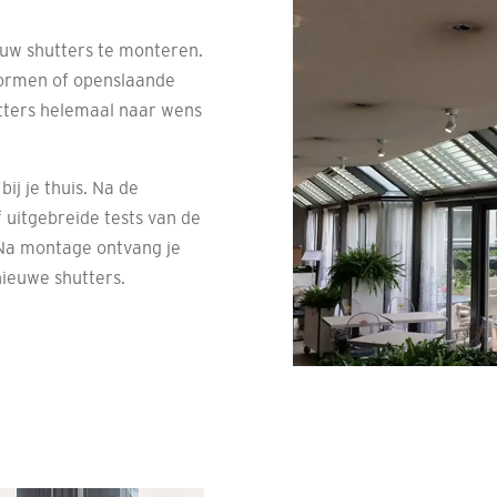
ouw shutters te monteren.
vormen of openslaande
tters helemaal naar wens
ij je thuis. Na de
f uitgebreide tests van de
 Na montage ontvang je
nieuwe shutters.