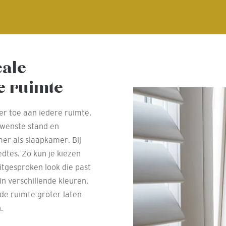
eale
e ruimte
er toe aan iedere ruimte.
ewenste stand en
mer als slaapkamer. Bij
dtes. Zo kun je kiezen
uitgesproken look die past
 in verschillende kleuren.
 de ruimte groter laten
.