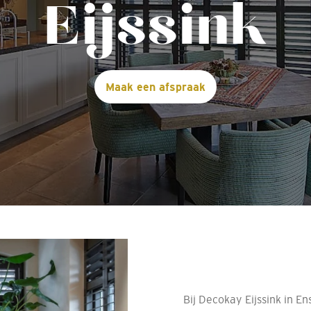
Eijssink
Maak een afspraak
Bij Decokay Eijssink in E