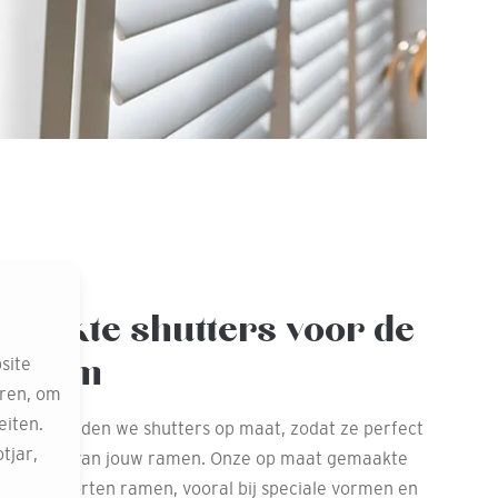
maakte shutters voor de
asvorm
site
eren, om
eiten.
nschede bieden we shutters op maat, zodat ze perfect
tjar,
n en vorm van jouw ramen. Onze op maat gemaakte
 allerlei soorten ramen, vooral bij speciale vormen en