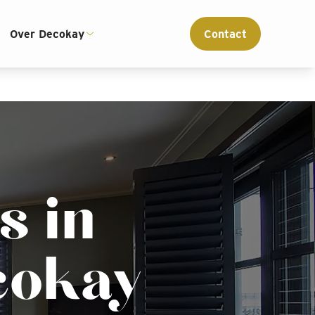
ce
Interieur advies op maat
Over Decokay
Contact
s in
cokay