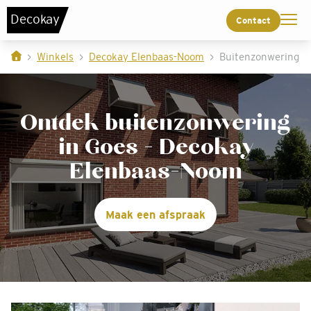
De
c
o
k
a
y
Contact
Winkels
Decokay Elenbaas-Noom
Buitenzonwering
Ontdek buitenzonwering
in Goes - Decokay
Elenbaas-Noom
Maak een afspraak