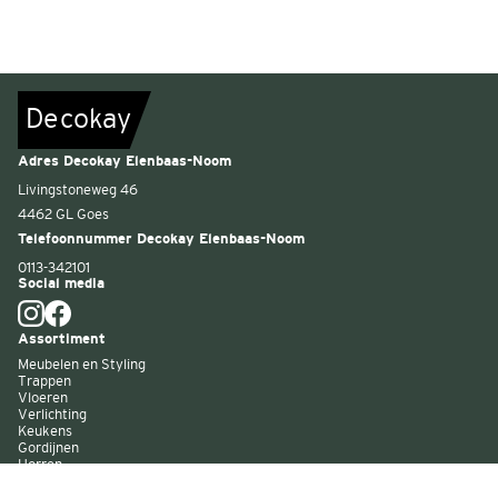
De
c
o
k
a
y
Adres Decokay Elenbaas-Noom
Livingstoneweg 46
4462 GL Goes
Telefoonnummer Decokay Elenbaas-Noom
0113-342101
Social media
Assortiment
Meubelen en Styling
Trappen
Vloeren
Verlichting
Keukens
Gordijnen
Horren
Buitenzonwering
Wandbekleding