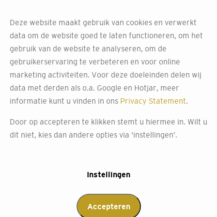
buitenzonwering bij
Decokay Goes
Deze website maakt gebruik van cookies en verwerkt
data om de website goed te laten functioneren, om het
Weet je niet zeker welke zonwering het beste bij jouw
gebruik van de website te analyseren, om de
huis past? Kom langs voor persoonlijk advies. Bij Decokay
gebruikerservaring te verbeteren en voor online
helpen onze experts je de beste buitenzonwering te
marketing activiteiten. Voor deze doeleinden delen wij
kiezen die past bij jouw huis en stijl.
data met derden als o.a. Google en Hotjar, meer
informatie kunt u vinden in ons
Privacy Statement
.
Afspraak maken
Door op accepteren te klikken stemt u hiermee in. Wilt u
dit niet, kies dan andere opties via ‘instellingen’.
Instellingen
Accepteren