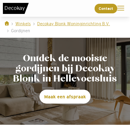
De
c
o
k
a
y
Contact
Winkels
Decokay Blonk Woninginrichting B.V.
Gordijnen
Ontdek de mooiste
gordijnen bij Decokay
Blonk in Hellevoetsluis
Maak een afspraak