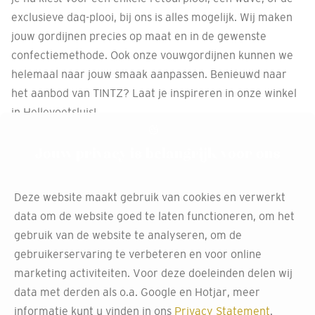
exclusieve daq-plooi, bij ons is alles mogelijk. Wij maken
jouw gordijnen precies op maat en in de gewenste
confectiemethode. Ook onze vouwgordijnen kunnen we
helemaal naar jouw smaak aanpassen. Benieuwd naar
het aanbod van TINTZ? Laat je inspireren in onze winkel
in Hellevoetsluis!
Afspraak maken
Jouw privacy is belangrijk voor ons
Deze website maakt gebruik van cookies en verwerkt
data om de website goed te laten functioneren, om het
Gratis inmeten van jouw
gebruik van de website te analyseren, om de
gordijnen bij Decokay
gebruikerservaring te verbeteren en voor online
marketing activiteiten. Voor deze doeleinden delen wij
Hellevoetsluis
data met derden als o.a. Google en Hotjar, meer
informatie kunt u vinden in ons
Privacy Statement
.