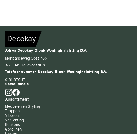
De
c
o
k
a
y
Adres Decokay Blonk Woninginrichting B.V.
Moriaanseweg Oost 76b
3223 AK Hellevoetsluis
Telefoonnummer Decokay Blonk Woninginrichting B.V.
0181-870117
Social media
Assortiment
Meubelen en Styling
Trappen
Vloeren
Verlichting
Keukens
Gordijnen
Horren