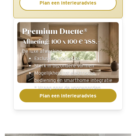
Plan een interieuradvies
Premium Duette®
Afmeting: 100 x 100 € 488.-
De luxe afwerking
Exclusieve stofkeuze
Sterk in bijzondere vormen
Mogelijkheid tot elektrische
bediening en smarthome integratie
* Vraag naar de voorwaarden
Plan een interieuradvies