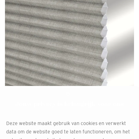
Jouw privacy is belangrijk voor ons
Ga voor gemak met
elektrische duette
Deze website maakt gebruik van cookies en verwerkt
data om de website goed te laten functioneren, om het
raamdecoratie