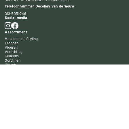
Telefoonnummer Decokay van de Wouw
013-5051946
Social media
Assortiment
Meubelen en Styling
Trappen
Vloeren
Verlichting
Keukens
Gordijnen
Horren
Buitenzonwering
Wandbekleding
Kast op maat
Garagedeuren
Binnenverf
Buitenverf
Raambekleding
Over Decokay
Winkels
Assortiment
Services
Smart by Decokay
Duurzaam Decokay
Franchise Decokay