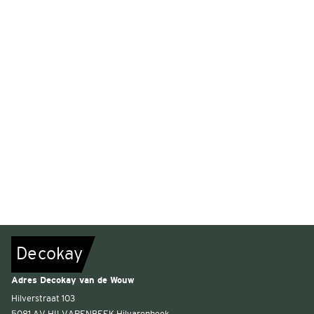
De
c
o
k
a
y
Adres Decokay van de Wouw
Hilverstraat 103
5081 AV HILVARENBEEK Hilvarenbeek