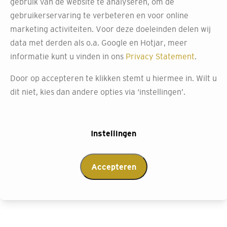
gebruik van de website te analyseren, om de
gebruikerservaring te verbeteren en voor online
Onze duette gordijnen combineren luxe met
marketing activiteiten. Voor deze doeleinden delen wij
functionaliteit, net als andere populaire shades. Met ons
data met derden als o.a. Google en Hotjar, meer
uitgebreide aanbod vind je gegarandeerd de perfecte
informatie kunt u vinden in ons
Privacy Statement
.
match voor je interieur. Bij Decokay van de Wouw kun je
je raambekleding volledig op maat samenstellen, of het
Door op accepteren te klikken stemt u hiermee in. Wilt u
nu gaat om een schuin raam, je serre of erker.
dit niet, kies dan andere opties via ‘instellingen’.
Ook kun je de gordijnen moeiteloos aanpassen zoals jij
dat wilt met ons eenvoudige bedieningssysteem. Met één
Instellingen
druk op de knop of een tik in de app, open of sluit je
direct je gordijnen.
Accepteren
Afspraak maken