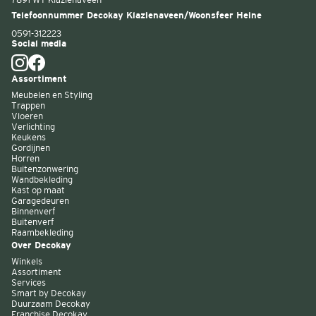
Telefoonnummer Decokay Klazienaveen/Woonsfeer Heine
0591-312223
Social media
Assortiment
Meubelen en Styling
Trappen
Vloeren
Verlichting
Keukens
Gordijnen
Horren
Buitenzonwering
Wandbekleding
Kast op maat
Garagedeuren
Binnenverf
Buitenverf
Raambekleding
Over Decokay
Winkels
Assortiment
Services
Smart by Decokay
Duurzaam Decokay
Franchise Decokay