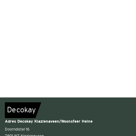
De
c
o
k
a
y
Adres Decokay Klazienaveen/Woonsfeer Heine
Doorndistel 16
7891 WT Klazienaveen