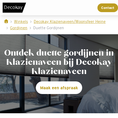
De
c
o
k
a
y
Contact
Winkels
Decokay Klazienaveen/Woonsfeer Heine
Gordijnen
Duette Gordijnen
Ontdek duette gordijnen in
Klazienaveen bij Decokay
Klazienaveen
Maak een afspraak