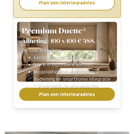
Plan een interieuradvies
Premium Duette®
Afmeting: 100 x 100 € 488.-
De luxe afwerking
Exclusieve stofkeuze
Sterk in bijzondere vormen
Mogelijkheid tot elektrische
bediening en smarthome integratie
* Vraag naar de voorwaarden
Plan een interieuradvies