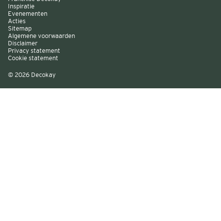
Inspiratie
Evenementen
Acties
Sitemap
Algemene voorwaarden
Disclaimer
Privacy statement
Cookie statement
© 2026 Decokay