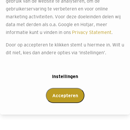
gebruik van de website te analyseren, om de
gebruikerservaring te verbeteren en voor online
Onze duette gordijnen combineren luxe met
marketing activiteiten. Voor deze doeleinden delen wij
functionaliteit, net als andere populaire shades. Met ons
data met derden als o.a. Google en Hotjar, meer
uitgebreide aanbod vind je gegarandeerd de perfecte
informatie kunt u vinden in ons
Privacy Statement
.
match voor je interieur. Bij Decokay Klazienaveen kun je
je raambekleding volledig op maat samenstellen, of het
Door op accepteren te klikken stemt u hiermee in. Wilt u
nu gaat om een schuin raam, je serre of erker.
dit niet, kies dan andere opties via ‘instellingen’.
Pas je gordijnen aan met het grootste gemak, dankzij ons
bedieningssysteem. Met slechts een tik op de knop of een
Instellingen
swipe in de app, regel je licht en privacy precies zoals jij
het wilt.
Accepteren
Afspraak maken