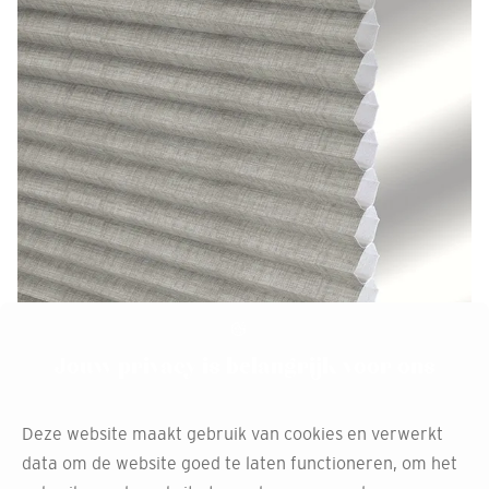
Jouw privacy is belangrijk voor ons
Ga voor gemak met
elektrische duette
Deze website maakt gebruik van cookies en verwerkt
data om de website goed te laten functioneren, om het
raamdecoratie