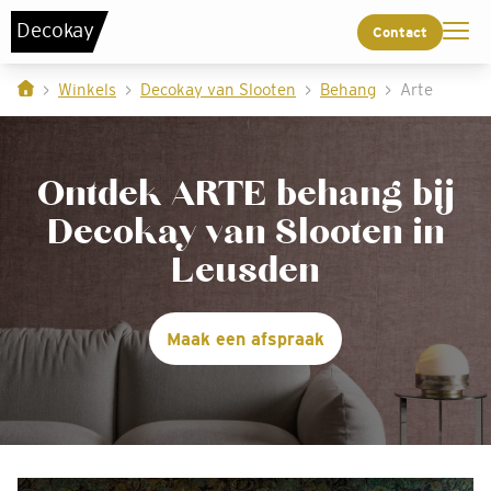
De
c
o
k
a
y
Contact
Winkels
Decokay van Slooten
Behang
Arte
Ontdek ARTE behang bij
Decokay van Slooten in
Leusden
Maak een afspraak