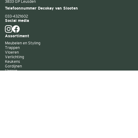
3833 GP Leusden
Telefoonnummer Decokay van Slooten
033-4321602
Social media
Assortiment
Meubelen en Styling
Trappen
Vloeren
Verlichting
Keukens
Gordijnen
Horren
Buitenzonwering
Wandbekleding
Kast op maat
Garagedeuren
Binnenverf
Buitenverf
Raambekleding
Over Decokay
Winkels
Assortiment
Services
Smart by Decokay
Duurzaam Decokay