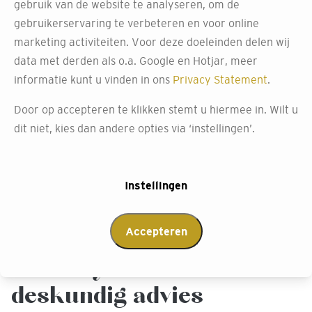
gebruik van de website te analyseren, om de
Bezoek onze winkel om de ARTE behang collectie zelf te
gebruikerservaring te verbeteren en voor online
ervaren. Hier kun je door honderden inspiratieboeken
marketing activiteiten. Voor deze doeleinden delen wij
bladeren en grote panelen bewonderen die beplakt zijn
data met derden als o.a. Google en Hotjar, meer
met de nieuwste designs. Wil je een voorbeeld van hoe
informatie kunt u vinden in ons
Privacy Statement
.
het behang in jouw huis eruit zou zien? Vraag ons om
een 3D-tekening met het behang van jouw keuze. Wij
Door op accepteren te klikken stemt u hiermee in. Wilt u
helpen je graag jouw perfecte interieur samen te stellen.
dit niet, kies dan andere opties via ‘instellingen’.
Afspraak maken
Instellingen
Accepteren
Neem contact op met
Decokay Leusden voor
deskundig advies