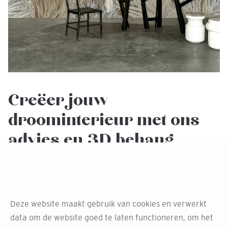
Creëer jouw
droominterieur met ons
advies en 3D behang
tekeningen
Jouw privacy is belangrijk voor ons
Bij Decokay van Slooten Leusden bieden we niet alleen
het prachtige ARTE behang, maar ook professioneel
Deze website maakt gebruik van cookies en verwerkt
interieuradvies.
data om de website goed te laten functioneren, om het