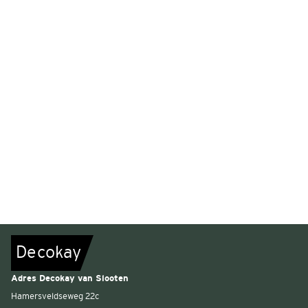
De
c
o
k
a
y
Adres Decokay van Slooten
Hamersveldseweg 22c