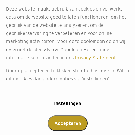
bij Decokay Leusden
Deze website maakt gebruik van cookies en verwerkt
data om de website goed te laten functioneren, om het
Bij Decokay van Slooten maken we het je graag
gebruik van de website te analyseren, om de
gemakkelijk met onze professionele inmeetservice.
gebruikerservaring te verbeteren en voor online
Perfect passende raamdecoratie begint met
marketing activiteiten. Voor deze doeleinden delen wij
nauwkeurige metingen. Maak gebruik van onze
data met derden als o.a. Google en Hotjar, meer
inmeetservice waarbij onze deskundigen je ramen exact
informatie kunt u vinden in ons
Privacy Statement
.
opmeten, zodat je nieuwe Luxaflex raamdecoratie
precies goed past.
Door op accepteren te klikken stemt u hiermee in. Wilt u
dit niet, kies dan andere opties via ‘instellingen’.
Bezoek onze winkel in Leusden, ontdek alle
mogelijkheden van onze raamdecoratie en krijg
persoonlijk advies van onze experts.
Instellingen
Afspraak maken
Accepteren