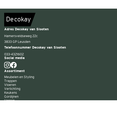
De
c
o
k
a
y
Adres Decokay van Slooten
Hamersveldseweg 22c
3833 GP Leusden
Telefoonnummer Decokay van Slooten
033-4321602
Social media
Assortiment
Meubelen en Styling
Trappen
Vloeren
Verlichting
Keukens
Gordijnen
Horren
Buitenzonwering
Wandbekleding
Kast op maat
Garagedeuren