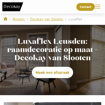
De
c
o
k
a
y
Contact
Winkels
Decokay van Slooten
Luxaflex
Luxaflex Leusden:
raamdecoratie op maat -
Decokay van Slooten
Maak een afspraak