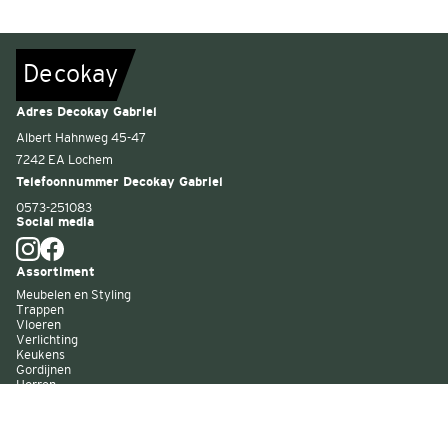
De
c
o
k
a
y
Adres Decokay Gabriel
Albert Hahnweg 45-47
7242 EA Lochem
Telefoonnummer Decokay Gabriel
0573-251083
Social media
Assortiment
Meubelen en Styling
Trappen
Vloeren
Verlichting
Keukens
Gordijnen
Horren
Buitenzonwering
Wandbekleding
Kast op maat
Garagedeuren