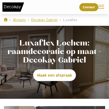
De
c
o
k
a
y
Contact
Winkels
Decokay Gabriel
Luxaflex
Luxaflex Lochem:
raamdecoratie op maat -
Decokay Gabriel
Maak een afspraak