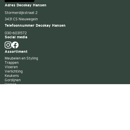
Adres Decokay Hansen
Stormerdijkstraat 2
3431 CS Nieuwegein
Telefoonnummer Decokay Hansen
030-6031572
Social media
Assortiment
Meubelen en Styling
Trappen
Vloeren
Verlichting
Keukens
Gordijnen
Horren
Buitenzonwering
Wandbekleding
Kast op maat
Garagedeuren
Binnenverf
Buitenverf
Raambekleding
Over Decokay
Winkels