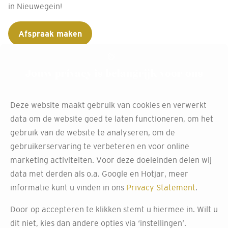
in Nieuwegein!
Afspraak maken
Jouw privacy is belangrijk voor ons
Gratis inmeten van jouw
Deze website maakt gebruik van cookies en verwerkt
gordijnen bij Decokay
data om de website goed te laten functioneren, om het
Nieuwegein
gebruik van de website te analyseren, om de
gebruikerservaring te verbeteren en voor online
Ontdek het gemak van de professionele inmeetservice bij
marketing activiteiten. Voor deze doeleinden delen wij
Decokay Nieuwegein voor altijd perfect passende
data met derden als o.a. Google en Hotjar, meer
gordijnen en jaloezieën.
informatie kunt u vinden in ons
Privacy Statement
.
Onze experts komen persoonlijk bij je langs om de
Door op accepteren te klikken stemt u hiermee in. Wilt u
afmetingen van je ramen nauwkeurig op te meten. Zo
dit niet, kies dan andere opties via ‘instellingen’.