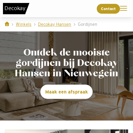
De
c
o
k
a
y
Contact
Winkels
Decokay Hansen
Gordijnen
Ontdek de mooiste
gordijnen bij Decokay
Hansen in Nieuwegein
Maak een afspraak