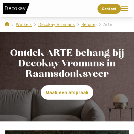
De
c
o
k
a
y
Contact
Winkels
Decokay Vromans
Behang
Arte
Ontdek ARTE behang bij
Decokay Vromans in
Raamsdonksveer
Maak een afspraak