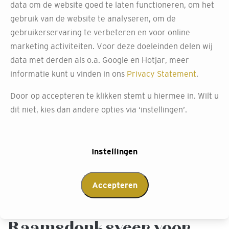
data om de website goed te laten functioneren, om het
Bezoek onze winkel om de ARTE behang collectie zelf te
gebruik van de website te analyseren, om de
ervaren. Hier kun je door honderden inspiratieboeken
gebruikerservaring te verbeteren en voor online
bladeren en grote panelen bewonderen die beplakt zijn
marketing activiteiten. Voor deze doeleinden delen wij
met de nieuwste designs. Wil je een voorbeeld van hoe
data met derden als o.a. Google en Hotjar, meer
het behang in jouw huis eruit zou zien? Vraag ons om
informatie kunt u vinden in ons
Privacy Statement
.
een 3D-tekening met het behang van jouw keuze. Wij
Door op accepteren te klikken stemt u hiermee in. Wilt u
helpen je graag jouw perfecte interieur samen te stellen.
dit niet, kies dan andere opties via ‘instellingen’.
Afspraak maken
Instellingen
Neem contact op met
Accepteren
Decokay
Raamsdonksveer voor