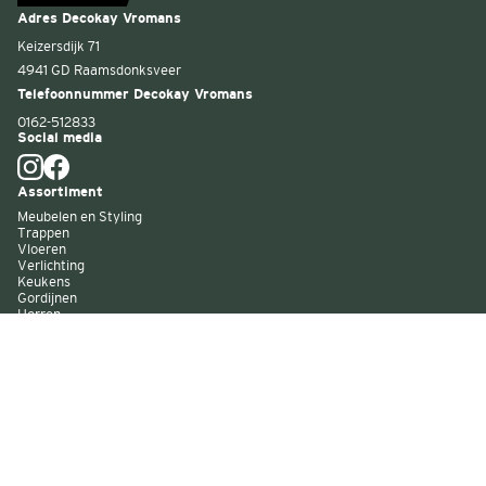
Adres Decokay Vromans
Keizersdijk 71
4941 GD Raamsdonksveer
Telefoonnummer Decokay Vromans
0162-512833
Social media
Assortiment
Meubelen en Styling
Trappen
Vloeren
Verlichting
Keukens
Gordijnen
Horren
Buitenzonwering
Wandbekleding
Kast op maat
Garagedeuren
Binnenverf
Buitenverf
Raambekleding
Over Decokay
Winkels