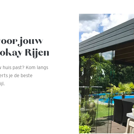
voor jouw
okay Rijen
w huis past? Kom langs
erts je de beste
jl.