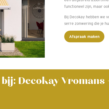
functioneel zijn, maar ook
Bij Decokay hebben we voo
serre zonwering die je h
Afspraak maken
 bij: Decokay Vromans 