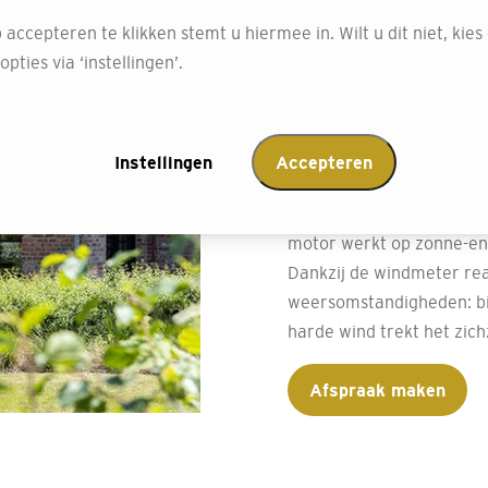
buitenzonw
 accepteren te klikken stemt u hiermee in. Wilt u dit niet, kies
pties via ‘instellingen’.
Bij Decokay Vromans Rije
buitenzonwering, zodat je
gemak van elektrische zo
Instellingen
Accepteren
scherm bedient, zelfs vi
en duurzaamheid? Dan is
motor werkt op zonne-ener
Dankzij de windmeter re
weersomstandigheden: bij 
harde wind trekt het zichze
Afspraak maken