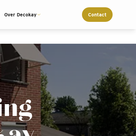
ce
Interieur advies op maat
Over Decokay
Contact
ing
kay