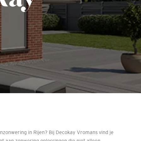
enzonwering in Rijen? Bij Decokay Vromans vind je
nt aan zonwering oplossingen die niet alleen