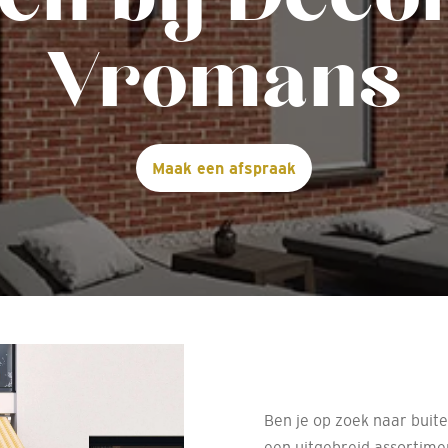
Vromans
Maak een afspraak
Ben je op zoek naar buit
een uitgebreid assortime