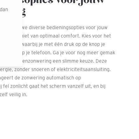
ering
 dan
n bieden we diverse bedieningsopties voor jouw
 altijd geniet van optimaal comfort. Kies voor het
nwering, waarbij je met één druk op de knop je
a een app op je telefoon. Ga je voor nog meer gemak
 solar buitenzonwering een slimme keuze. Deze
gie, zonder snoeren of elektriciteitsaansluiting.
ageert de zonwering automatisch op
fel zonlicht gaat het scherm vanzelf uit, en bij
lf veilig in.