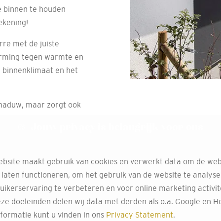
e binnen te houden
ekening!
rre met de juiste
herming tegen warmte en
 binnenklimaat en het
chaduw, maar zorgt ook
Jouw privacy is belangrijk voor ons
bsite maakt gebruik van cookies en verwerkt data om de web
 laten functioneren, om het gebruik van de website te analys
uikerservaring te verbeteren en voor online marketing activit
ze doeleinden delen wij data met derden als o.a. Google en Ho
formatie kunt u vinden in ons
Privacy Statement
.
Onze bedie