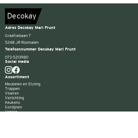
De
c
o
k
a
y
Adres Decokay Mari Frunt
Graafsebaan 7
5248 JR Rosmalen
Telefoonnummer Decokay Mari Frunt
073-5213980
Social media
Assortiment
Meubelen en Styling
Trappen
Vloeren
Verlichting
Keukens
Gordijnen
Horren
Buitenzonwering
Wandbekleding
Kast op maat
Garagedeuren
Binnenverf