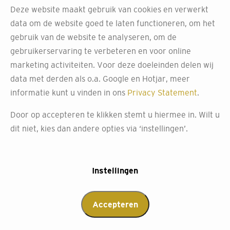
Deze website maakt gebruik van cookies en verwerkt
data om de website goed te laten functioneren, om het
Kies voor onze
gebruik van de website te analyseren, om de
eenvoudige montage en
gebruikerservaring te verbeteren en voor online
marketing activiteiten. Voor deze doeleinden delen wij
professionele service
data met derden als o.a. Google en Hotjar, meer
informatie kunt u vinden in ons
Privacy Statement
.
Bij Decokay Mari Frunt staan onze monteurs klaar om
jouw shutters te monteren. Of het nu gaat om standaard
Door op accepteren te klikken stemt u hiermee in. Wilt u
ramen, speciale raamvormen of openslaande deuren,
dit niet, kies dan andere opties via ‘instellingen’.
onze medewerkers zorgen ervoor dat je shutters
helemaal naar wens worden geplaatst.
Instellingen
Alle benodigde montagematerialen en de shutters zelf
worden direct naar je adres verzonden. Na ontvangst
Accepteren
zorgen onze installateurs voor een nauwkeurige
montage, waarbij we de bediening testen en zorgen voor