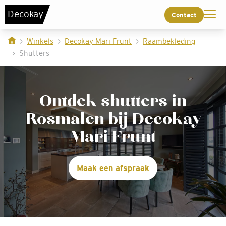
De
c
o
k
a
y
Contact
Winkels
Decokay Mari Frunt
Raambekleding
Shutters
Ontdek shutters in
Rosmalen bij Decokay
Mari Frunt
Maak een afspraak