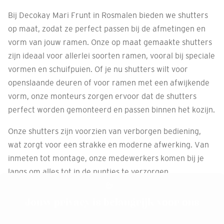
Bij Decokay Mari Frunt in Rosmalen bieden we shutters
op maat, zodat ze perfect passen bij de afmetingen en
vorm van jouw ramen. Onze op maat gemaakte shutters
zijn ideaal voor allerlei soorten ramen, vooral bij speciale
vormen en schuifpuien. Of je nu shutters wilt voor
openslaande deuren of voor ramen met een afwijkende
vorm, onze monteurs zorgen ervoor dat de shutters
perfect worden gemonteerd en passen binnen het kozijn.
Onze shutters zijn voorzien van verborgen bediening,
wat zorgt voor een strakke en moderne afwerking. Van
inmeten tot montage, onze medewerkers komen bij je
langs om alles tot in de puntjes te verzorgen.
Afspraak maken
Jouw privacy is belangrijk voor ons