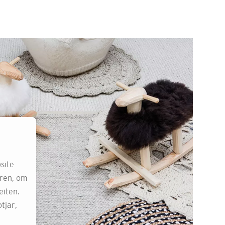
site
eren, om
eiten.
tjar,