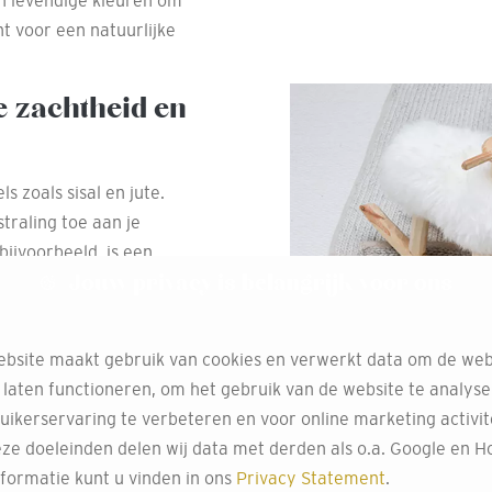
in levendige kleuren om
nt voor een natuurlijke
e zachtheid en
s zoals sisal en jute.
traling toe aan je
 bijvoorbeeld, is een
Jouw privacy is belangrijk voor ons
slijtage, waardoor het
al.
s voor
bsite maakt gebruik van cookies en verwerkt data om de web
 laten functioneren, om het gebruik van de website te analys
uikerservaring te verbeteren en voor online marketing activit
ische tapijten zijn niet
ze doeleinden delen wij data met derden als o.a. Google en Ho
on te maken. Ideaal voor
formatie kunt u vinden in ons
Privacy Statement
.