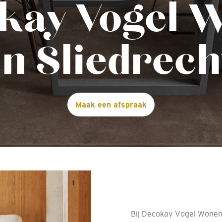
kay Vogel 
in Sliedrech
Maak een afspraak
Bij Decokay Vogel Wonen 