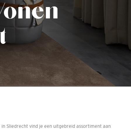
Wonen
t
in Sliedrecht vind je een uitgebreid assortiment aan