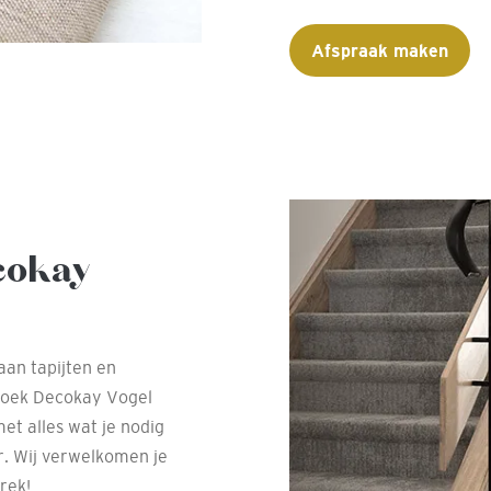
Afspraak maken
cokay
aan tapijten en
zoek Decokay Vogel
et alles wat je nodig
r. Wij verwelkomen je
rek!