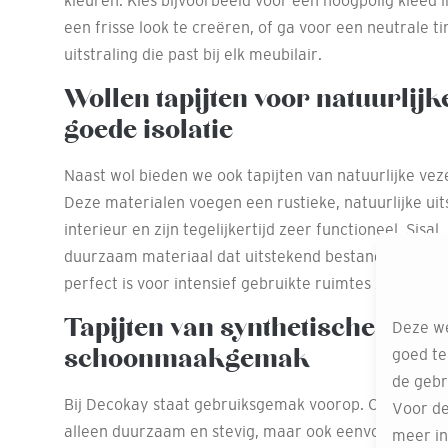
kleuren. Kies bijvoorbeeld voor een hoogpolig kleed 
een frisse look te creëren, of ga voor een neutrale ti
uitstraling die past bij elk meubilair.
Wollen tapijten voor natuurlijk
goede isolatie
Naast wol bieden we ook tapijten van natuurlijke vezel
Deze materialen voegen een rustieke, natuurlijke uits
interieur en zijn tegelijkertijd zeer functioneel. Sisal,
duurzaam materiaal dat uitstekend bestand is tegen 
perfect is voor intensief gebruikte ruimtes zoals de h
Tapijten van synthetische vezel
Deze we
schoonmaakgemak
goed te
de gebr
Bij Decokay staat gebruiksgemak voorop. Onze synthet
Voor de
alleen duurzaam en stevig, maar ook eenvoudig scho
meer in