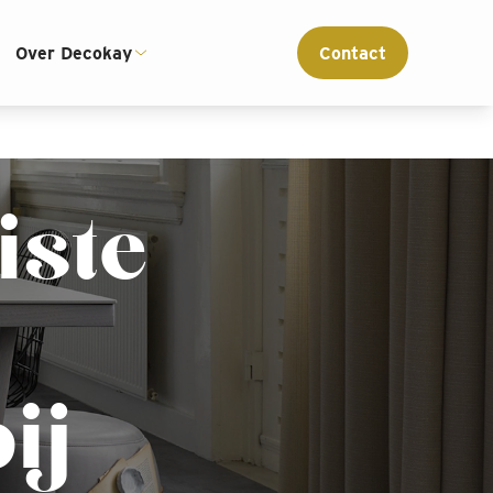
ce
Interieur advies op maat
Over Decokay
Contact
iste
ij