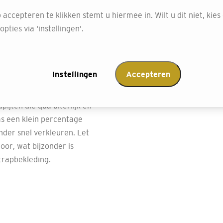
hun vlekbestendige
 accepteren te klikken stemt u hiermee in. Wilt u dit niet, kies
pties via ‘instellingen’.
tstraling? Ga
Instellingen
Accepteren
of zeegras, beschikbaar in
ke materialen kunnen
ijten die qua uiterlijk en
ms een klein percentage
der snel verkleuren. Let
oor, wat bijzonder is
trapbekleding.