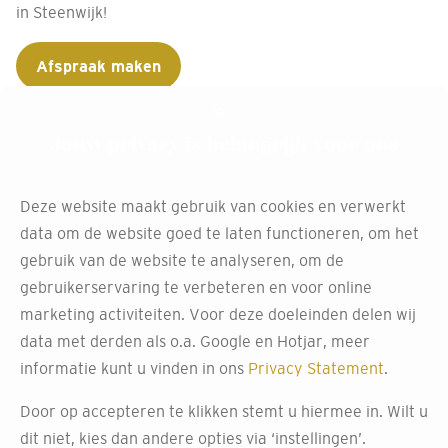
in Steenwijk!
Afspraak maken
Jouw privacy is belangrijk voor ons
Gratis inmeten van jouw
Deze website maakt gebruik van cookies en verwerkt
gordijnen bij Decokay
data om de website goed te laten functioneren, om het
Steenwijk
gebruik van de website te analyseren, om de
gebruikerservaring te verbeteren en voor online
Zorg voor exact passende raamdecoratie met onze
marketing activiteiten. Voor deze doeleinden delen wij
inmeetservice bij Decokay Steenwijk, waar we elke
data met derden als o.a. Google en Hotjar, meer
meting precies voor je uitvoeren.
informatie kunt u vinden in ons
Privacy Statement
.
Onze experts komen persoonlijk bij je langs om de
Door op accepteren te klikken stemt u hiermee in. Wilt u
afmetingen van je ramen nauwkeurig op te meten. Zo
dit niet, kies dan andere opties via ‘instellingen’.