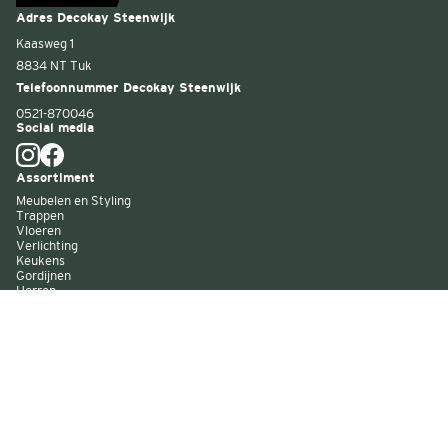
Adres Decokay Steenwijk
Kaasweg 1
8834 NT Tuk
Telefoonnummer Decokay Steenwijk
0521-870046
Social media
Assortiment
Meubelen en Styling
Trappen
Vloeren
Verlichting
Keukens
Gordijnen
Horren
Buitenzonwering
Wandbekleding
Kast op maat
Garagedeuren
Binnenverf
Buitenverf
Raambekleding
Over Decokay
Winkels