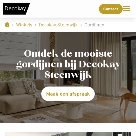
De
c
o
k
a
y
Contact
Winkels
Decokay Steenwijk
Gordijnen
Ontdek de mooiste
gordijnen bij Decokay
Steenwijk
Maak een afspraak