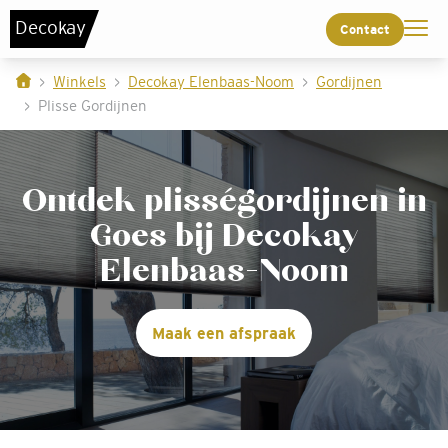
De
c
o
k
a
y
Contact
Winkels
Decokay Elenbaas-Noom
Gordijnen
Plisse Gordijnen
Ontdek plisségordijnen in
Goes bij Decokay
Elenbaas-Noom
Maak een afspraak