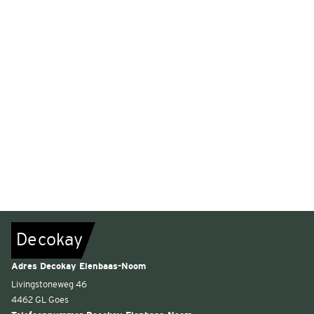
De
c
o
k
a
y
Adres Decokay Elenbaas-Noom
Livingstoneweg 46
4462 GL Goes