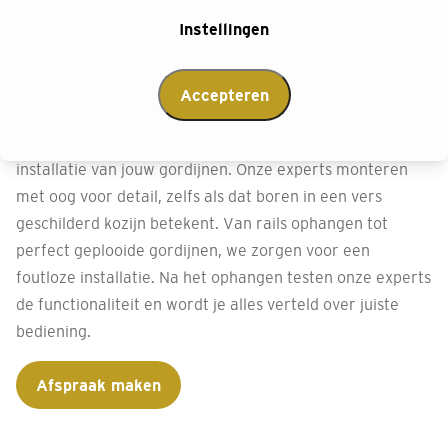
Perfecte montage met
Instellingen
onze montageservice
Accepteren
Bij Decokay Elenbaas-Noom Goes willen we je volledig
ontzorgen. Daarom kun je kiezen voor onze vakkundige
installatie van jouw gordijnen. Onze experts monteren
met oog voor detail, zelfs als dat boren in een vers
geschilderd kozijn betekent. Van rails ophangen tot
perfect geplooide gordijnen, we zorgen voor een
foutloze installatie. Na het ophangen testen onze experts
de functionaliteit en wordt je alles verteld over juiste
bediening.
Afspraak maken