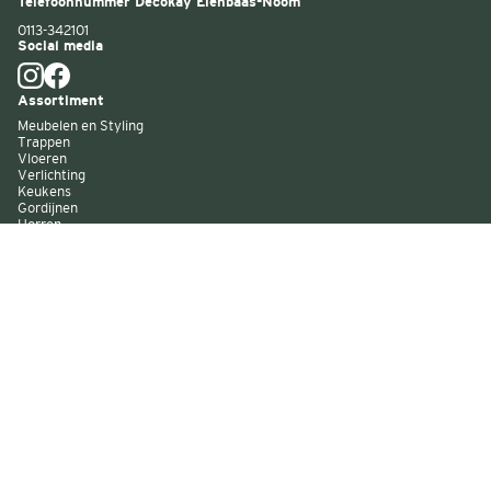
Telefoonnummer Decokay Elenbaas-Noom
0113-342101
Social media
Assortiment
Meubelen en Styling
Trappen
Vloeren
Verlichting
Keukens
Gordijnen
Horren
Buitenzonwering
Wandbekleding
Kast op maat
Garagedeuren
Binnenverf
Buitenverf
Raambekleding
Over Decokay
Winkels
Assortiment
Services
Smart by Decokay
Duurzaam Decokay
Franchise Decokay
Inspiratie